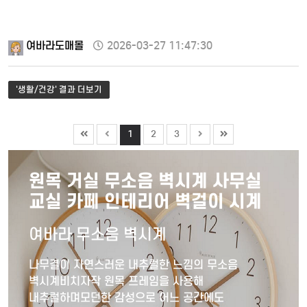
여바라도매몰
2026-03-27 11:47:30
'생활/건강' 결과 더보기
1
2
3
원목 거실 무소음 벽시계 사무실
교실 카페 인테리어 벽걸이 시계
여바라 무소음 벽시계
나무결이 자연스러운 내추럴한 느낌의 무소음
벽시계비치자작 원목 프레임을 사용해
내추럴하며모던한 감성으로 어느 공간에도