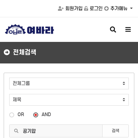
회원가입
로그인
추가메뉴
검
메
색
뉴
버
버
튼
튼
전체검색
OR
AND
검색