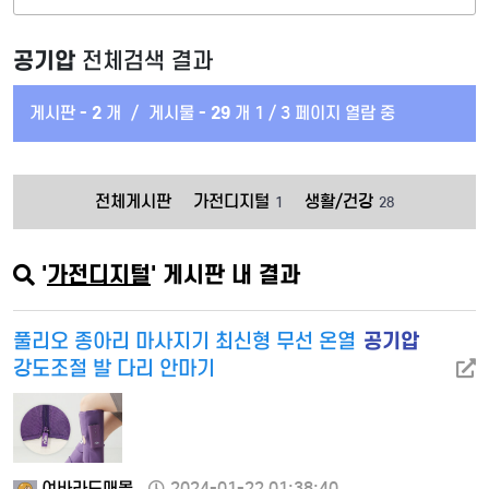
공기압
전체검색 결과
게시판 -
2
개
/
게시물 -
29
개
1 / 3 페이지 열람 중
전체게시판
가전디지털
생활/건강
1
28
'
가전디지털
' 게시판 내 결과
공기압
풀리오 종아리 마사지기 최신형 무선 온열
강도조절 발 다리 안마기
여바라도매몰
2024-01-22 01:38:40