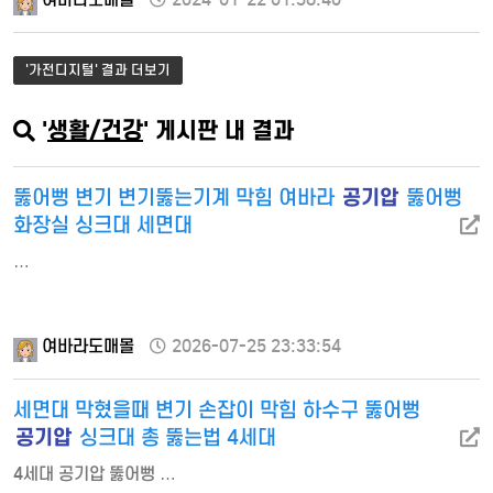
'가전디지털' 결과 더보기
'
생활/건강
' 게시판 내 결과
공기압
뚫어뻥 변기 변기뚫는기계 막힘 여바라
뚫어뻥
화장실 싱크대 세면대
…
여바라도매몰
2026-07-25 23:33:54
세면대 막혔을때 변기 손잡이 막힘 하수구 뚫어뻥
공기압
싱크대 총 뚫는법 4세대
4세대 공기압 뚫어뻥 …