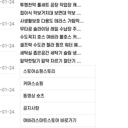
-01-24
투명천막 풀세트 공장 작업장 캐노피 접이식 천막 3x4.5m, 올투명
접이식 악보거치대 보면대 악보 전문가용 교회 공연 스탠드 휴대용 여바라
사생활보호 다용도 테라스 가림막 3M 발코니가림막 난간 가리개 베란다 여바라
-01-24
무타공 슬라이딩 레일 수납장 주방 양념통 조미료통 부착식 씽크대 정리대 선반
수도꼭지 호스 여바라 물호스 커넥터 부품 국산 어댑터 연결탭
셀프락 수도관 첼라 펌프 워터 헤드 플라이어 배관 슬림 여바라
-01-24
세탁실 좁은공간 세탁기 슬림 냉수 일자 온수 수도꼭지 수도꼭지 밸브 수전 여바라
알약컷팅기 알약 자르기 절단기 가위 분쇄기
-01-24
스토어쇼핑스토리
커머스쇼핑
-01-24
동영상 숏츠
공지사항
-01-24
여바라스마트스토어 바로가기