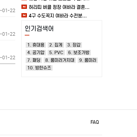
허리띠 버클 정장 여바라 결혼식벨트 레일트랙 소가죽벨트 남성
-01-22
4구 수도꼭지 여바라 수전분배기 베란다 청소 연결구 두갈래 수도분배기 커넥터 세탁기
인기검색어
-01-22
1. 휴대용
2. 집게
3. 장갑
4. 공기압
5. PVC
6. 보조가방
-01-22
7. 패딩
8. 룸미러거치대
9. 룸미러
10. 방한슈즈
FAQ