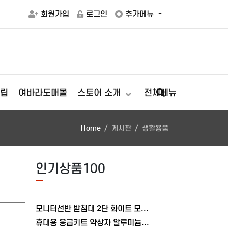
회원가입
로그인
추가메뉴
립
여바라도매몰
스토어 소개
전체메뉴
Home
게시판
생활용품
인기상품100
모니터선반 받침대 2단 화이트 모니터 800mm, L형 여바라
휴대용 응급키트 약상자 알루미늄 상비약 보관함 가정용 구급함 약통 여바라