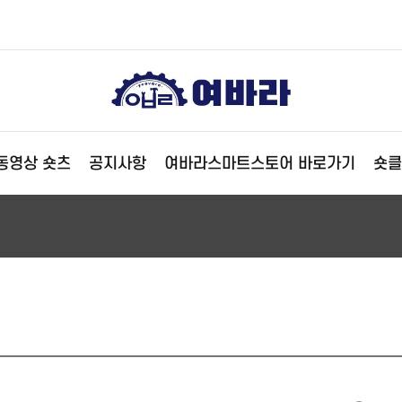
동영상 숏츠
공지사항
여바라스마트스토어 바로가기
숏클