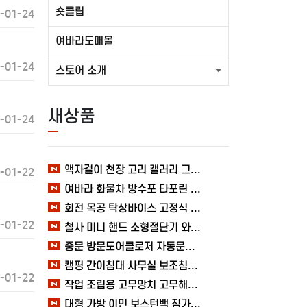
숏클립
-01-24
여바라도매몰
-01-24
스토어 소개
새상품
-01-24
액자걸이 천장 고리 캘러리 그림걸이 레일 전시회 와이어 미술관 세트 여바라
-01-22
여바라 화물차 방수포 타포린 시트 바닥 덮개 6X8, 캠핑 텐트 블루 그라운드시트
회전 목공 탁상바이스 고정식 클램프 360도 바이스 여바라 테이블
-01-22
철사 미니 핸드 소형절단기 와이어 휴대용 철편컷팅기 커터기 절단기 여바라 자물쇠
중문 방문도어클로저 자동문닫힘 와이어 무타공 슬라이딩 미닫이 열림방지 1.2mm 여바라
캠핑 간이침대 사무실 보조침대 접이식 휴대용 여바라 고시원침대 이동식
-01-22
작업 조립용 고무망치 고무해머 타일 목공 선반설치 캠핑 스틸 여바라
대형 가방 이민 보스턴백 짐가방 옷 빅사이즈 여행 대용량 수납 이사 여바라