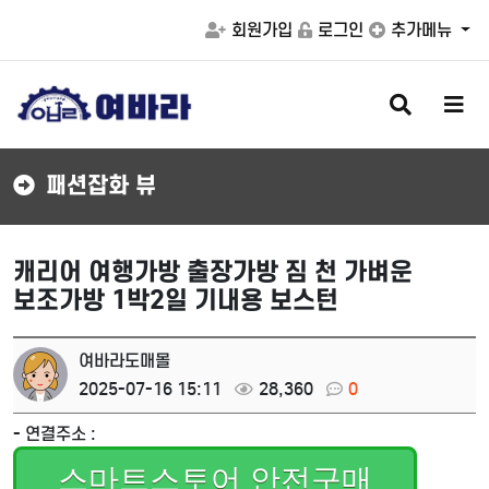
회원가입
로그인
추가메뉴
검
메
색
뉴
버
버
튼
튼
패션잡화 뷰
캐리어 여행가방 출장가방 짐 천 가벼운
보조가방 1박2일 기내용 보스턴
여바라도매몰
2025-07-16 15:11
28,360
0
- 연결주소 :
스마트스토어 안전구매