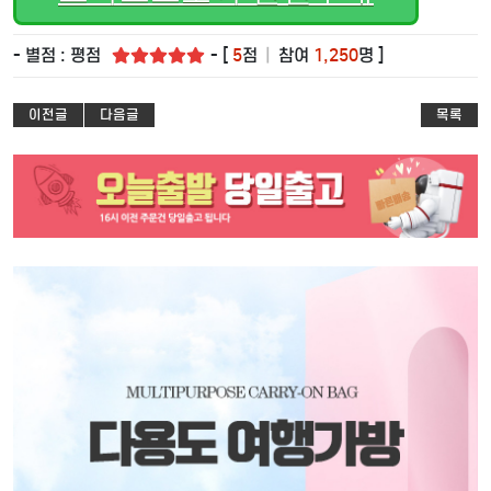
- 별점 : 평점
- [
5
점
|
참여
1,250
명 ]
이전글
다음글
목록