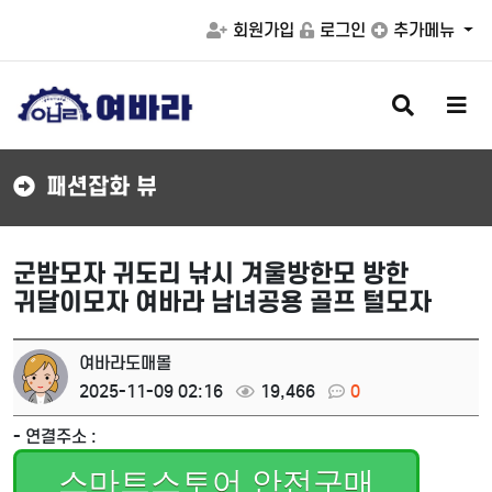
회원가입
로그인
추가메뉴
검
메
색
뉴
버
버
튼
튼
패션잡화 뷰
군밤모자 귀도리 낚시 겨울방한모 방한
귀달이모자 여바라 남녀공용 골프 털모자
여바라도매몰
2025-11-09 02:16
19,466
0
- 연결주소 :
스마트스토어 안전구매