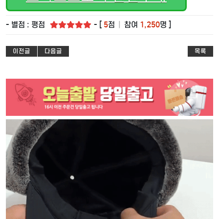
- 별점 : 평점
- [
5
점
|
참여
1,250
명 ]
이전글
다음글
목록